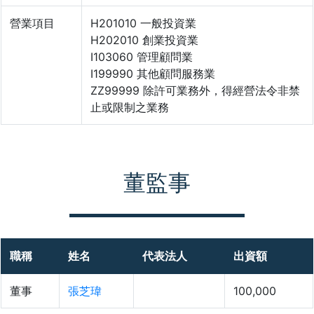
營業項目
H201010 一般投資業
H202010 創業投資業
I103060 管理顧問業
I199990 其他顧問服務業
ZZ99999 除許可業務外，得經營法令非禁
止或限制之業務
董監事
職稱
姓名
代表法人
出資額
董事
張芝瑋
100,000