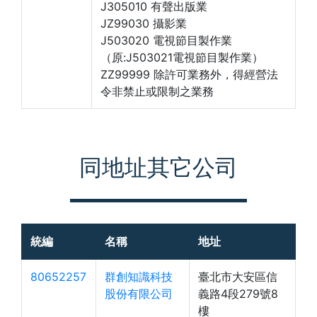
J305010 有聲出版業
JZ99030 攝影業
J503020 電視節目製作業
（原:J503021電視節目製作業）
ZZ99999 除許可業務外，得經營法
令非禁止或限制之業務
同地址其它公司
統編
名稱
地址
80652257
群創知識科技
臺北市大安區信
股份有限公司
義路4段279號8
樓