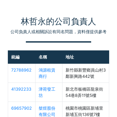
林哲永的公司負責人
公司負責人或相關訴訟有同名問題，資料僅提供參考
統編
名稱
地址
72788962
鴻源租賃
新竹縣新豐鄉員山村3
商行
鄰新興路442號
41392233
津荷發工
新北市板橋區龍泉街
坊
54巷8弄11號5樓
69657902
桀煜股份
桃園市桃園區新埔里
有限公司
新埔五街136號7樓