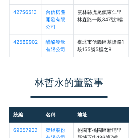
42756513
台信房產
雲林縣虎尾鎮東仁里
開發有限
林森路一段347號1樓
公司
42589902
醴酪餐飲
臺北市信義區基隆路1
有限公司
段155號5樓之8
林哲永的董監事
統編
名稱
地址
69657902
桀煜股份
桃園市桃園區新埔里
有限公司
新埔五街136號7樓