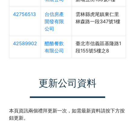
42756513
台信房產
雲林縣虎尾鎮東仁里
開發有限
林森路一段347號1樓
公司
42589902
醴酪餐飲
臺北市信義區基隆路1
有限公司
段155號5樓之8
更新公司資料
本頁資訊兩個禮拜更新一次，如需最新資料請按下方按
鈕更新。