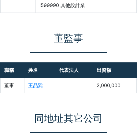
I599990 其他設計業
董監事
職稱
姓名
代表法人
出資額
董事
王品巽
2,000,000
同地址其它公司