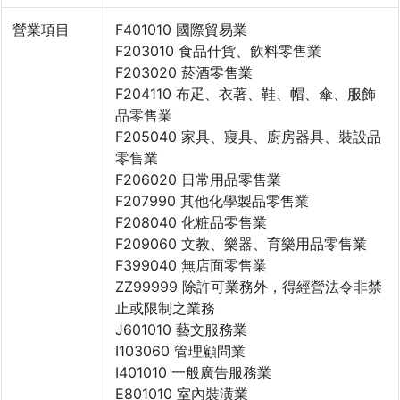
營業項目
F401010 國際貿易業
F203010 食品什貨、飲料零售業
F203020 菸酒零售業
F204110 布疋、衣著、鞋、帽、傘、服飾
品零售業
F205040 家具、寢具、廚房器具、裝設品
零售業
F206020 日常用品零售業
F207990 其他化學製品零售業
F208040 化粧品零售業
F209060 文教、樂器、育樂用品零售業
F399040 無店面零售業
ZZ99999 除許可業務外，得經營法令非禁
止或限制之業務
J601010 藝文服務業
I103060 管理顧問業
I401010 一般廣告服務業
E801010 室內裝潢業