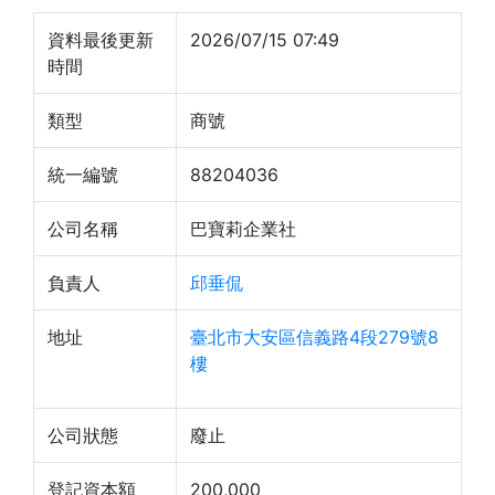
資料最後更新
2026/07/15 07:49
時間
類型
商號
統一編號
88204036
公司名稱
巴寶莉企業社
負責人
邱垂侃
地址
臺北市大安區信義路4段279號8
樓
公司狀態
廢止
登記資本額
200,000