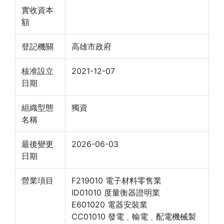
實收資本
額
登記機關
高雄市政府
核准設立
2021-12-07
日期
組織型態
獨資
名稱
最後變更
2026-06-03
日期
營業項目
F219010 電子材料零售業
ID01010 度量衡器證明業
E601020 電器安裝業
CC01010 發電﹑輸電﹑配電機械製