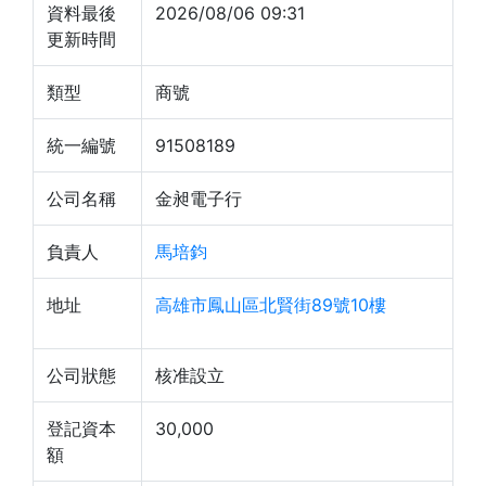
資料最後
2026/08/06 09:31
更新時間
類型
商號
統一編號
91508189
公司名稱
金昶電子行
負責人
馬培鈞
地址
高雄市鳳山區北賢街89號10樓
公司狀態
核准設立
登記資本
30,000
額