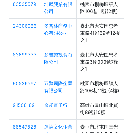
83535579
坤武興業有限
桃園市楊梅區福人
公司
路106巷11號(2樓)
24306086
多普林商務中
臺北市大安區忠孝
心有限公司
東路4段169號12樓
之1
83699333
多普樂投資有
臺北市大安區忠孝
限公司
東路3段303號7樓
之1
90536567
五聚國際企業
桃園市楊梅區福人
有限公司
路106巷11號 (4樓)
91508189
金昶電子行
高雄市鳳山區北賢
街89號10樓
88547526
運禧文化企業
臺中市北屯區三光