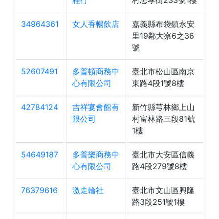
程行
村忠孝街233號1樓
34964361
女人香暢飲店
嘉義縣布袋鎮永安
里19鄰大寮6之36
號
52607491
多普頓商務中
臺北市松山區南京
心有限公司
東路4段1號8樓
42784124
吉祥宴會館有
新竹縣芎林鄉上山
限公司
村富林路三段81號
1樓
54649187
多普樂商務中
臺北市大安區信義
心有限公司
路4段279號8樓
76379616
激走輪社
臺北市文山區興隆
路3段251號1樓