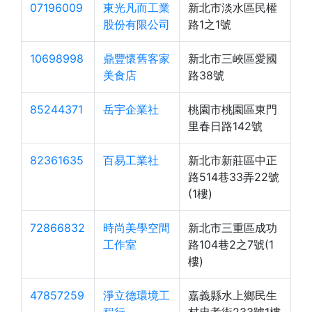
07196009
東光凡而工業
新北市淡水區民權
股份有限公司
路1之1號
10698998
鼎豐懷舊客家
新北市三峽區愛國
美食店
路38號
85244371
岳宇企業社
桃園市桃園區東門
里春日路142號
82361635
百易工業社
新北市新莊區中正
路514巷33弄22號
(1樓)
72866832
時尚美學空間
新北市三重區成功
工作室
路104巷2之7號(1
樓)
47857259
淨立德環境工
嘉義縣水上鄉民生