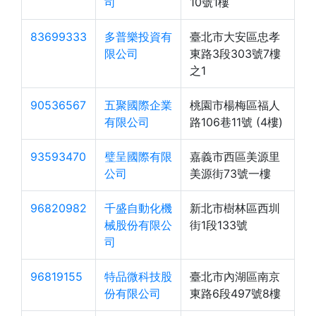
司
10號1樓
83699333
多普樂投資有
臺北市大安區忠孝
限公司
東路3段303號7樓
之1
90536567
五聚國際企業
桃園市楊梅區福人
有限公司
路106巷11號 (4樓)
93593470
璧呈國際有限
嘉義市西區美源里
公司
美源街73號一樓
96820982
千盛自動化機
新北市樹林區西圳
械股份有限公
街1段133號
司
96819155
特品微科技股
臺北市內湖區南京
份有限公司
東路6段497號8樓