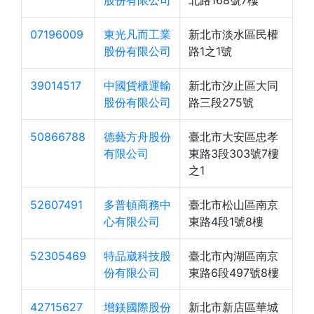
股份有限公司
北路168號7樓
07196009
東光凡而工業
新北市淡水區民權
股份有限公司
路1之1號
39014517
中國貨櫃運輸
新北市汐止區大同
股份有限公司
路三段275號
50866788
德藝方舟股份
臺北市大安區忠孝
有限公司
東路3段303號7樓
之1
52607491
多普頓商務中
臺北市松山區南京
心有限公司
東路4段1號8樓
52305469
特品崴科技股
臺北市內湖區南京
份有限公司
東路6段497號8樓
42715627
增鎂國際股份
新北市新店區華城