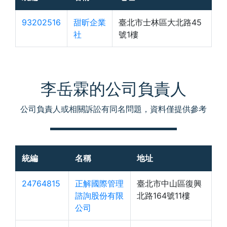
93202516
甜昕企業
臺北市士林區大北路45
社
號1樓
李岳霖的公司負責人
公司負責人或相關訴訟有同名問題，資料僅提供參考
統編
名稱
地址
24764815
正解國際管理
臺北市中山區復興
諮詢股份有限
北路164號11樓
公司