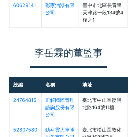
60629141
彩家油漆有限
臺中市北區長青里
公司
天津路一段134號4
樓之1
李岳霖的董監事
統編
名稱
地址
24764815
正解國際管理
臺北市中山區復興
諮詢股份有限
北路164號11樓
公司
52807580
觔斗雲大車隊
臺北市松山區敦化