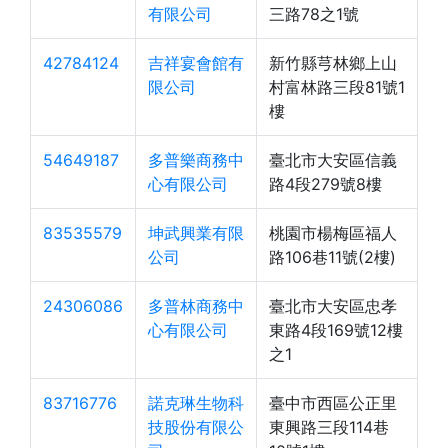
有限公司
三路78之1號
42784124
吉祥宴會館有
新竹縣芎林鄉上山
限公司
村富林路三段81號1
樓
54649187
多普樂商務中
臺北市大安區信義
心有限公司
路4段279號8樓
83535579
坤武興業有限
桃園市楊梅區福人
公司
路106巷11號(2樓)
24306086
多普林商務中
臺北市大安區忠孝
心有限公司
東路4段169號12樓
之1
83716776
諾克琳生物科
臺中市西區公正里
技股份有限公
東興路三段114巷