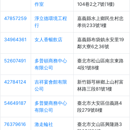
作室
104巷2之7號(1樓)
47857259
淨立德環境工程
嘉義縣水上鄉民生村忠
行
孝街233號1樓
34964361
女人香暢飲店
嘉義縣布袋鎮永安里19
鄰大寮6之36號
52607491
多普頓商務中心
臺北市松山區南京東路
有限公司
4段1號8樓
42784124
吉祥宴會館有限
新竹縣芎林鄉上山村富
公司
林路三段81號1樓
54649187
多普樂商務中心
臺北市大安區信義路4
有限公司
段279號8樓
76379616
激走輪社
臺北市文山區興隆路3