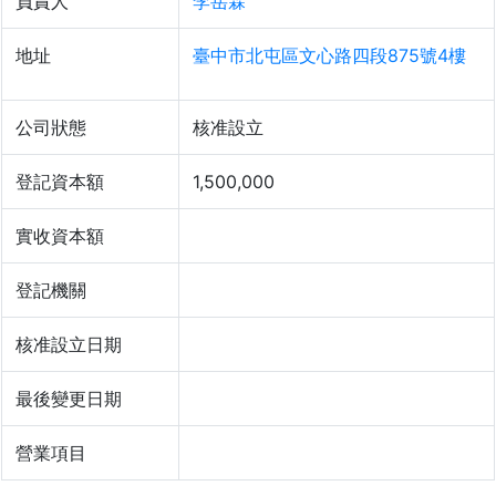
負責人
李岳霖
地址
臺中市北屯區文心路四段875號4樓
公司狀態
核准設立
登記資本額
1,500,000
實收資本額
登記機關
核准設立日期
最後變更日期
營業項目