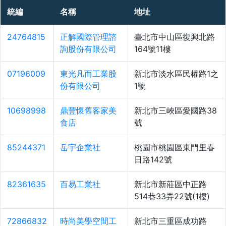
統編
名稱
地址
24764815
正解國際管理諮
臺北市中山區復興北路
詢股份有限公司
164號11樓
07196009
東光凡而工業股
新北市淡水區民權路1之
份有限公司
1號
10698998
鼎豐懷舊客家美
新北市三峽區愛國路38
食店
號
85244371
岳宇企業社
桃園市桃園區東門里春
日路142號
82361635
百易工業社
新北市新莊區中正路
514巷33弄22號(1樓)
72866832
時尚美學空間工
新北市三重區成功路