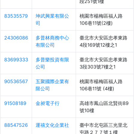
段251號1樓
83535579
坤武興業有限公
桃園市楊梅區福人路
司
106巷11號(2樓)
24306086
多普林商務中心
臺北市大安區忠孝東路
有限公司
4段169號12樓之1
83699333
多普樂投資有限
臺北市大安區忠孝東路
公司
3段303號7樓之1
90536567
五聚國際企業有
桃園市楊梅區福人路
限公司
106巷11號 (4樓)
91508189
金昶電子行
高雄市鳳山區北賢街89
號10樓
88547526
運禧文化企業社
臺中市北屯區三光里北
屯路２７７號１樓