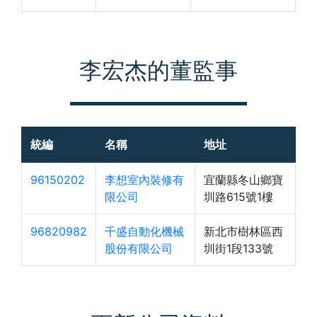
李宏杰的董監事
統編
名稱
地址
96150202
李想室內裝修有
宜蘭縣冬山鄉寶
限公司
圳路615號1樓
96820982
千盛自動化機械
新北市樹林區西
股份有限公司
圳街1段133號