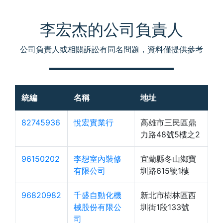
李宏杰的公司負責人
公司負責人或相關訴訟有同名問題，資料僅提供參考
統編
名稱
地址
82745936
悅宏實業行
高雄市三民區鼎
力路48號5樓之2
96150202
李想室內裝修
宜蘭縣冬山鄉寶
有限公司
圳路615號1樓
96820982
千盛自動化機
新北市樹林區西
械股份有限公
圳街1段133號
司