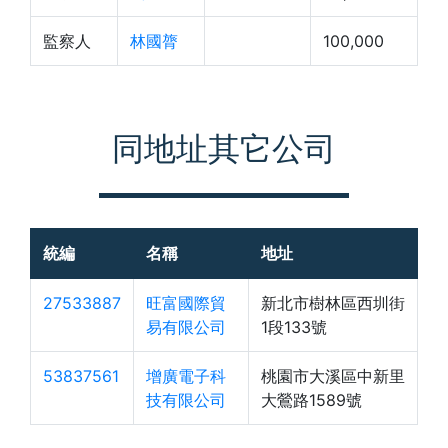
監察人
林國膂
100,000
同地址其它公司
統編
名稱
地址
27533887
旺富國際貿
新北市樹林區西圳街
易有限公司
1段133號
53837561
增廣電子科
桃園市大溪區中新里
技有限公司
大鶯路1589號