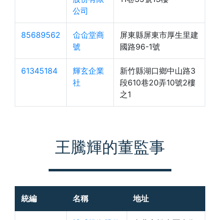
公司
85689562
仚仚堂商
屏東縣屏東市厚生里建
號
國路96-1號
61345184
輝玄企業
新竹縣湖口鄉中山路3
社
段610巷20弄10號2樓
之1
王騰輝的董監事
統編
名稱
地址