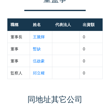
職稱
姓名
代表法人
出資額
董事長
王騰輝
0
董事
暫缺
0
董事
伍啟豪
0
監察人
邱立權
0
同地址其它公司