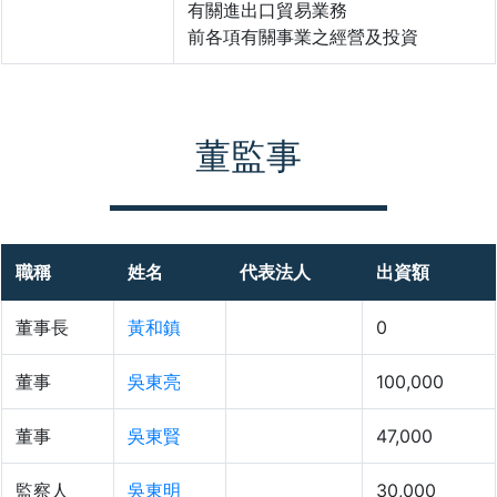
有關進出口貿易業務
前各項有關事業之經營及投資
董監事
職稱
姓名
代表法人
出資額
董事長
黃和鎮
0
董事
吳東亮
100,000
董事
吳東賢
47,000
監察人
吳東明
30,000