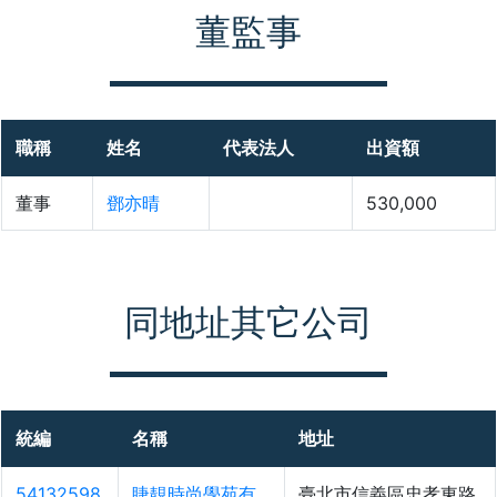
董監事
職稱
姓名
代表法人
出資額
董事
鄧亦晴
530,000
同地址其它公司
統編
名稱
地址
54132598
睫靚時尚學苑有
臺北市信義區忠孝東路