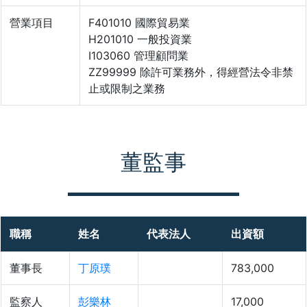
營業項目
F401010 國際貿易業
H201010 一般投資業
I103060 管理顧問業
ZZ99999 除許可業務外，得經營法令非禁
止或限制之業務
董監事
職稱
姓名
代表法人
出資額
董事長
丁原璞
783,000
監察人
彭樂林
17,000