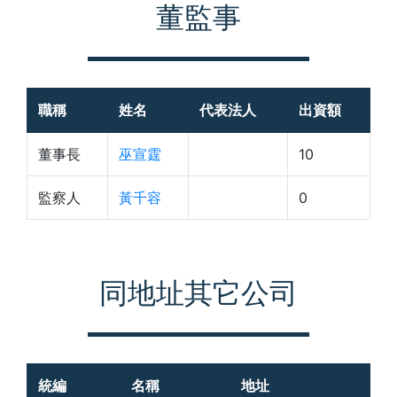
董監事
職稱
姓名
代表法人
出資額
董事長
巫宣霆
10
監察人
黃千容
0
同地址其它公司
統編
名稱
地址