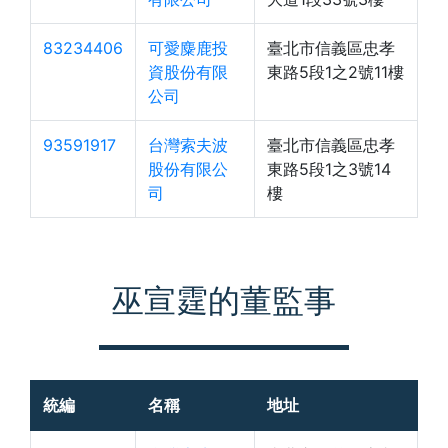
83234406
可愛麋鹿投
臺北市信義區忠孝
資股份有限
東路5段1之2號11樓
公司
93591917
台灣索夫波
臺北市信義區忠孝
股份有限公
東路5段1之3號14
司
樓
巫宣霆的董監事
統編
名稱
地址