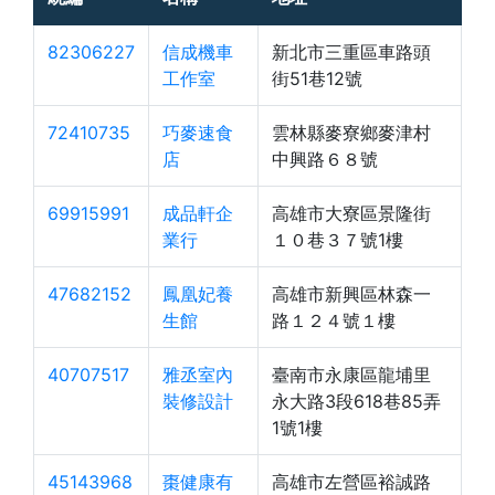
82306227
信成機車
新北市三重區車路頭
工作室
街51巷12號
72410735
巧麥速食
雲林縣麥寮鄉麥津村
店
中興路６８號
69915991
成品軒企
高雄市大寮區景隆街
業行
１０巷３７號1樓
47682152
鳳凰妃養
高雄市新興區林森一
生館
路１２４號１樓
40707517
雅丞室內
臺南市永康區龍埔里
裝修設計
永大路3段618巷85弄
1號1樓
45143968
棗健康有
高雄市左營區裕誠路