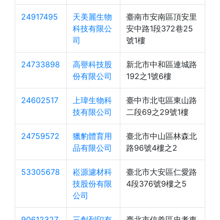
24917495
天美麗生物
臺南市安南區頂安里
科技有限公
安中路1段372巷25
司
號1樓
24733898
高譽科技股
新北市中和區連城路
份有限公司
192之1號6樓
24602517
上瑋生物科
臺中市北屯區東山路
技有限公司
二段69之29號1樓
24759572
獵豹體育用
臺北市中山區林森北
品有限公司
路96號4樓之2
53305678
崧源濾材科
臺北市大安區仁愛路
技股份有限
4段376號9樓之5
公司
90612327
三創列印有
臺北市信義區忠孝東