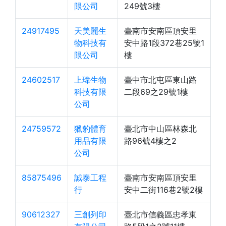
限公司
249號3樓
24917495
天美麗生
臺南市安南區頂安里
物科技有
安中路1段372巷25號1
限公司
樓
24602517
上瑋生物
臺中市北屯區東山路
科技有限
二段69之29號1樓
公司
24759572
獵豹體育
臺北市中山區林森北
用品有限
路96號4樓之2
公司
85875496
誠泰工程
臺南市安南區頂安里
行
安中二街116巷2號2樓
90612327
三創列印
臺北市信義區忠孝東