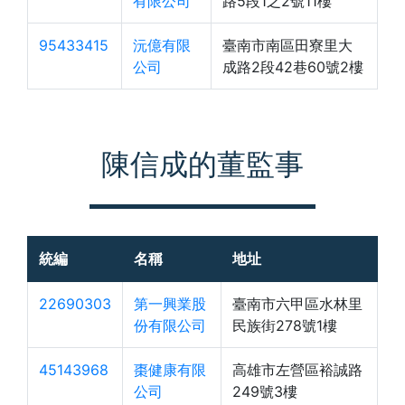
有限公司
路5段1之2號11樓
95433415
沅億有限
臺南市南區田寮里大
公司
成路2段42巷60號2樓
陳信成的董監事
統編
名稱
地址
22690303
第一興業股
臺南市六甲區水林里
份有限公司
民族街278號1樓
45143968
棗健康有限
高雄市左營區裕誠路
公司
249號3樓