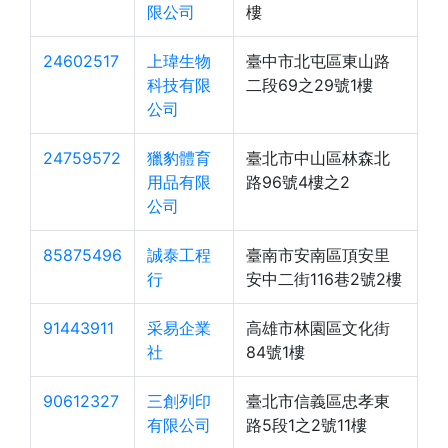
限公司
樓
24602517
上瑋生物
臺中市北屯區東山路
科技有限
二段69之29號1樓
公司
24759572
獵豹體育
臺北市中山區林森北
用品有限
路96號4樓之2
公司
85875496
誠泰工程
臺南市安南區頂安里
行
安中二街116巷2號2樓
91443911
采易企業
高雄市林園區文化街
社
84號1樓
90612327
三創列印
臺北市信義區忠孝東
有限公司
路5段1之2號11樓