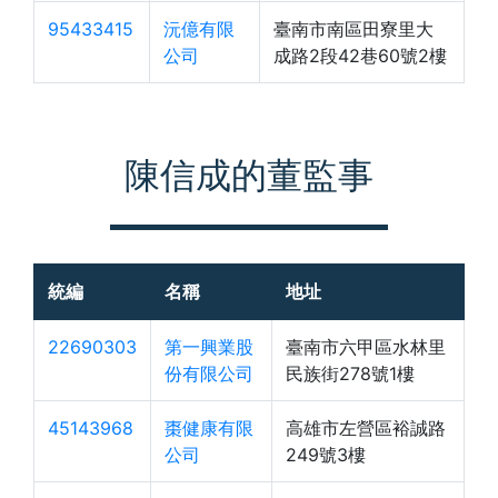
95433415
沅億有限
臺南市南區田寮里大
公司
成路2段42巷60號2樓
陳信成的董監事
統編
名稱
地址
22690303
第一興業股
臺南市六甲區水林里
份有限公司
民族街278號1樓
45143968
棗健康有限
高雄市左營區裕誠路
公司
249號3樓