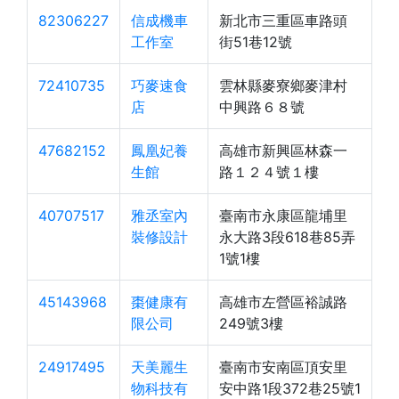
82306227
信成機車
新北市三重區車路頭
工作室
街51巷12號
72410735
巧麥速食
雲林縣麥寮鄉麥津村
店
中興路６８號
47682152
鳳凰妃養
高雄市新興區林森一
生館
路１２４號１樓
40707517
雅丞室內
臺南市永康區龍埔里
裝修設計
永大路3段618巷85弄
1號1樓
45143968
棗健康有
高雄市左營區裕誠路
限公司
249號3樓
24917495
天美麗生
臺南市安南區頂安里
物科技有
安中路1段372巷25號1