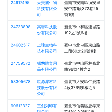
24917495
天美麗生物
臺南市安南區頂安里
科技有限公
安中路1段372巷25
司
號1樓
24733898
高譽科技股
新北市中和區連城路
份有限公司
192之1號6樓
24602517
上瑋生物科
臺中市北屯區東山路
技有限公司
二段69之29號1樓
24759572
獵豹體育用
臺北市中山區林森北
品有限公司
路96號4樓之2
53305678
崧源濾材科
臺北市大安區仁愛路
技股份有限
4段376號9樓之5
公司
90612327
三創列印有
臺北市信義區忠孝東
限公司
路5段1之2號11樓