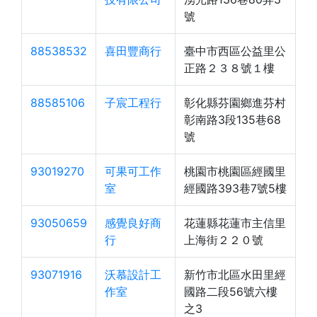
號
88538532
喜田豐商行
臺中市西區公益里公
正路２３８號１樓
88585106
子宸工程行
彰化縣芬園鄉進芬村
彰南路3段135巷68
號
93019270
可果可工作
桃園市桃園區經國里
室
經國路393巷7號5樓
93050659
感覺良好商
花蓮縣花蓮市主信里
行
上海街２２０號
93071916
沃慕設計工
新竹市北區水田里經
作室
國路二段56號六樓
之3