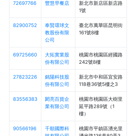
72697766
豐慧早餐店
新北市新店區新店路
1號
82900752
奉賢環球文
臺北市萬華區昆明街
教股份有限
161號8樓
公司
69725660
大拓實業股
桃園市桃園區經國路
份有限公司
242號8樓
27823226
銘陽科技股
新北市中和區宜安路
份有限公司
118巷36號5樓之3
83556383
閎亮百貨企
桃園市桃園區大樹里
業有限公司
延平路289號（1
樓）
90566196
千順國際科
桃園市平鎮區湧光里
技有限公司
湧光路136巷80弄3