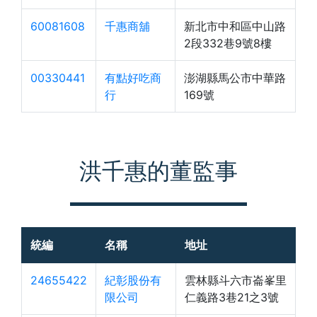
60081608
千惠商舖
新北市中和區中山路
2段332巷9號8樓
00330441
有點好吃商
澎湖縣馬公市中華路
行
169號
洪千惠的董監事
統編
名稱
地址
24655422
紀彰股份有
雲林縣斗六市崙峯里
限公司
仁義路3巷21之3號