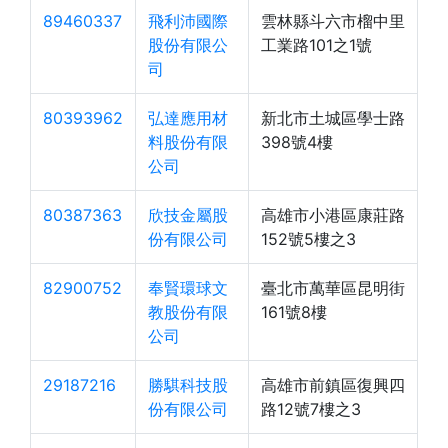
89460337
飛利沛國際
雲林縣斗六市榴中里
股份有限公
工業路101之1號
司
80393962
弘達應用材
新北市土城區學士路
料股份有限
398號4樓
公司
80387363
欣技金屬股
高雄市小港區康莊路
份有限公司
152號5樓之3
82900752
奉賢環球文
臺北市萬華區昆明街
教股份有限
161號8樓
公司
29187216
勝騏科技股
高雄市前鎮區復興四
份有限公司
路12號7樓之3