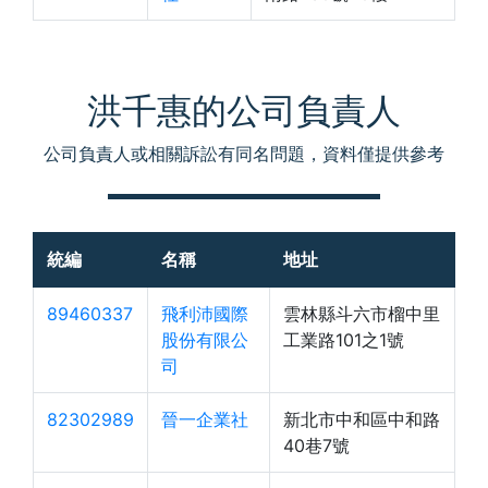
洪千惠的公司負責人
公司負責人或相關訴訟有同名問題，資料僅提供參考
統編
名稱
地址
89460337
飛利沛國際
雲林縣斗六市榴中里
股份有限公
工業路101之1號
司
82302989
晉一企業社
新北市中和區中和路
40巷7號