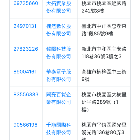
69725660
大拓實業股
桃園市桃園區經國路
份有限公司
242號8樓
24970131
槐然數位股
臺北市中正區忠孝東
份有限公司
路1段85號9樓
27823226
銘陽科技股
新北市中和區宜安路
份有限公司
118巷36號5樓之3
89004161
華泰電子股
高雄市楠梓區中三街
份有限公司
9號
83556383
閎亮百貨企
桃園市桃園區大樹里
業有限公司
延平路289號（1
樓）
90566196
千順國際科
桃園市平鎮區湧光里
技有限公司
湧光路136巷80弄3
號