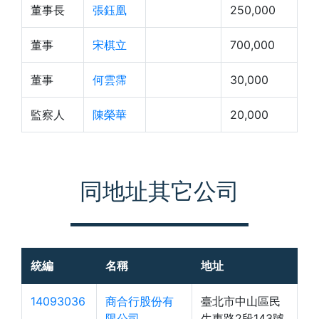
董事長
張鈺凰
250,000
董事
宋棋立
700,000
董事
何雲霈
30,000
監察人
陳榮華
20,000
同地址其它公司
統編
名稱
地址
14093036
商合行股份有
臺北市中山區民
限公司
生東路2段143號