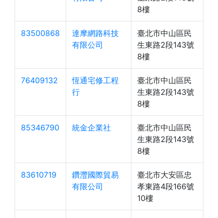
8樓
83500868
達摩網路科技
臺北市中山區民
有限公司
生東路2段143號
8樓
76409132
恆通宅修工程
臺北市中山區民
行
生東路2段143號
8樓
85346790
統金企業社
臺北市中山區民
生東路2段143號
8樓
83610719
鑽灃國際貿易
臺北市大安區忠
有限公司
孝東路4段166號
10樓