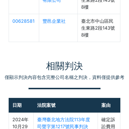
有限公司
生東路2段143號
8樓
00628581
豐邑企業社
臺北市中山區民
生東路2段143號
8樓
相關判決
僅顯示判決內容包含完整公司名稱之判決，資料僅提供參考
日期
法院案號
案由
2024年
臺灣臺北地方法院113年度
確定訴
10月29
司聲字第1217號民事判決
訟費用