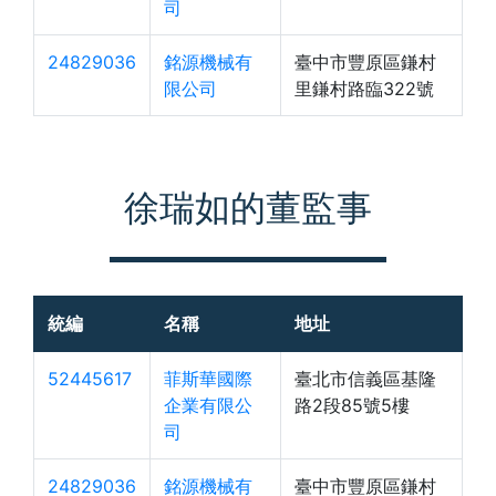
司
24829036
銘源機械有
臺中市豐原區鎌村
限公司
里鎌村路臨322號
徐瑞如的董監事
統編
名稱
地址
52445617
菲斯華國際
臺北市信義區基隆
企業有限公
路2段85號5樓
司
24829036
銘源機械有
臺中市豐原區鎌村