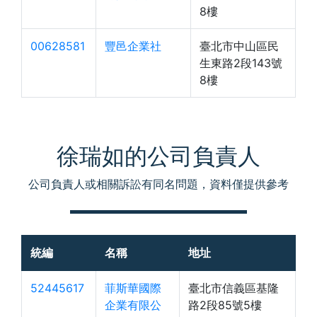
8樓
00628581
豐邑企業社
臺北市中山區民
生東路2段143號
8樓
徐瑞如的公司負責人
公司負責人或相關訴訟有同名問題，資料僅提供參考
統編
名稱
地址
52445617
菲斯華國際
臺北市信義區基隆
企業有限公
路2段85號5樓