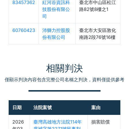
83457362
紅河谷資訊科
臺北市中山區松江
技股份有限公
路82號8樓之1
司
60760423
沛獅力控股股
臺北市大安區敦化
份有限公司
南路2段76號16樓
相關判決
僅顯示判決內容包含完整公司名稱之判決，資料僅提供參考
日期
法院案號
案由
2026
臺灣高雄地方法院114年
損害賠償
年03
度補字第2271號民事判