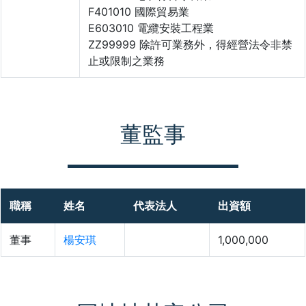
F401010 國際貿易業
E603010 電纜安裝工程業
ZZ99999 除許可業務外，得經營法令非禁
止或限制之業務
董監事
職稱
姓名
代表法人
出資額
董事
楊安琪
1,000,000