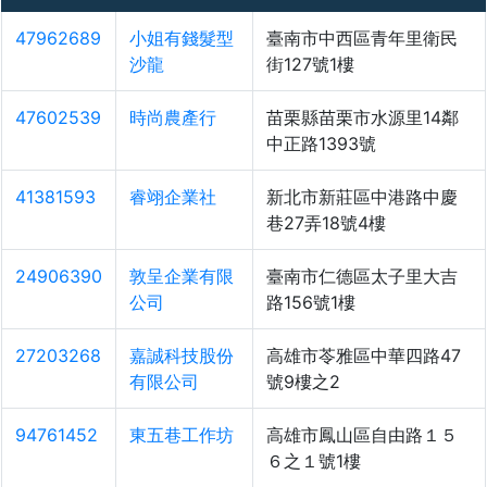
47962689
小姐有錢髮型
臺南市中西區青年里衛民
沙龍
街127號1樓
47602539
時尚農產行
苗栗縣苗栗市水源里14鄰
中正路1393號
41381593
睿翊企業社
新北市新莊區中港路中慶
巷27弄18號4樓
24906390
敦呈企業有限
臺南市仁德區太子里大吉
公司
路156號1樓
27203268
嘉誠科技股份
高雄市苓雅區中華四路47
有限公司
號9樓之2
94761452
東五巷工作坊
高雄市鳳山區自由路１５
６之１號1樓