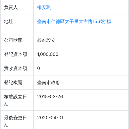
負責人
楊安琪
地址
臺南市仁德區太子里大吉路156號1樓
公司狀態
核准設立
登記資本額
1,000,000
實收資本額
0
登記機關
臺南市政府
核准設立日
2015-03-26
期
最後變更日
2020-04-01
期