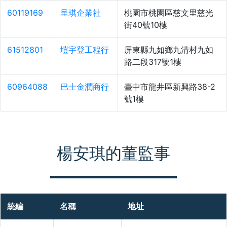
60119169
呈琪企業社
桃園市桃園區慈文里慈光
街40號10樓
61512801
塏宇登工程行
屏東縣九如鄉九清村九如
路二段317號1樓
60964088
巴士金潤商行
臺中市龍井區新興路38-2
號1樓
楊安琪的董監事
統編
名稱
地址