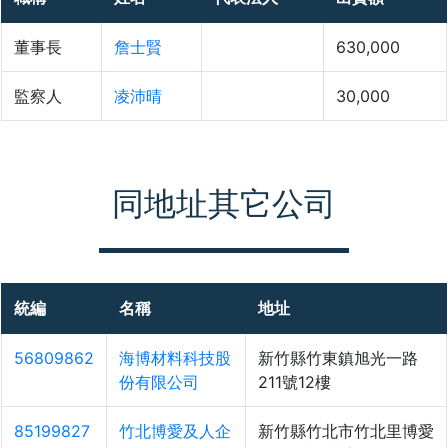
董事長
詹士賢
630,000
監察人
凌沛晴
30,000
同地址其它公司
統編
名稱
地址
56809862
海博材料科技股
新竹縣竹東鎮旭光一路
份有限公司
211號12樓
85199827
竹北博愛及人企
新竹縣竹北市竹北里博愛