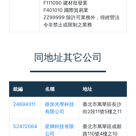
F111090 建材批發業
F401010 國際貿易業
ZZ99999 除許可業務外，得經營法
令非禁止或限制之業務
同地址其它公司
統編
名稱
地址
24694311
路加光學科技
臺北市萬華區長沙
有限公司
街2段11號5樓之11
52472064
星輝科技有限
臺北市萬華區成都
公司
路110號4樓之10