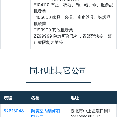
F104110 布疋、衣著、鞋、帽、傘、服飾品
批發業
F105050 家具、寢具、廚房器具、裝設品
批發業
F199990 其他批發業
ZZ99999 除許可業務外，得經營法令非禁
止或限制之業務
同地址其它公司
統編
名稱
地址
82813048
榮美室內裝修有
臺北市中正區漢口街1