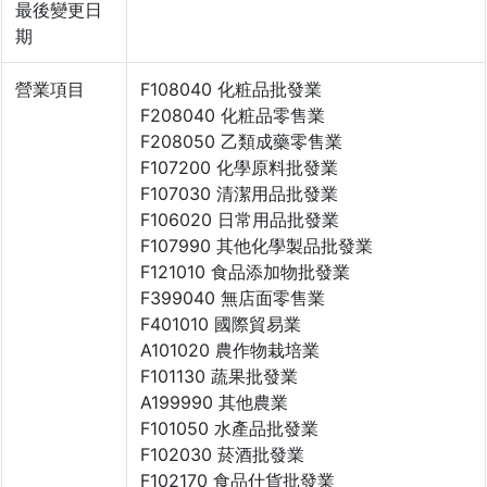
最後變更日
期
營業項目
F108040 化粧品批發業
F208040 化粧品零售業
F208050 乙類成藥零售業
F107200 化學原料批發業
F107030 清潔用品批發業
F106020 日常用品批發業
F107990 其他化學製品批發業
F121010 食品添加物批發業
F399040 無店面零售業
F401010 國際貿易業
A101020 農作物栽培業
F101130 蔬果批發業
A199990 其他農業
F101050 水產品批發業
F102030 菸酒批發業
F102170 食品什貨批發業