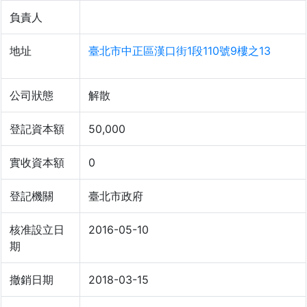
負責人
地址
臺北市中正區漢口街1段110號9樓之13
公司狀態
解散
登記資本額
50,000
實收資本額
0
登記機關
臺北市政府
核准設立日
2016-05-10
期
撤銷日期
2018-03-15