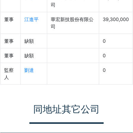
司
董事
江進平
華宏新技股份有限公
39,300,000
司
董事
缺額
0
董事
缺額
0
監察
劉達
0
人
同地址其它公司