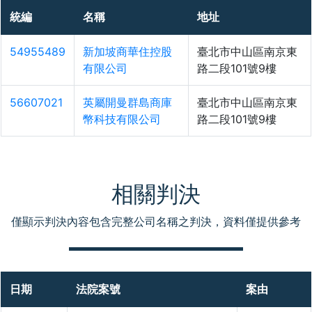
統編
名稱
地址
54955489
新加坡商華住控股
臺北市中山區南京東
有限公司
路二段101號9樓
56607021
英屬開曼群島商庫
臺北市中山區南京東
幣科技有限公司
路二段101號9樓
相關判決
僅顯示判決內容包含完整公司名稱之判決，資料僅提供參考
日期
法院案號
案由