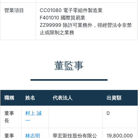
營業項目
CC01080 電子零組件製造業
F401010 國際貿易業
ZZ99999 除許可業務外，得經營法令非禁
止或限制之業務
董監事
職稱
姓名
代表法人
出資額
董事
村上 誠
0
長
一
董事
林志明
華宏新技股份有限公
19,800,000