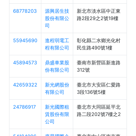
68778203
源興居生技
新北市淡水區中正東
股份有限公
路2段29之2號19樓
司
55945690
進程弱電工
彰化縣二水鄉光化村
程有限公司
民生路490號1樓
45894573
鼎盛車業股
臺南市新營區新進路
份有限公司
312號
42659322
新光網股份
臺北市大安區仁愛路
有限公司
3段136號5樓
24786917
新光國際租
臺北市大同區延平北
賃股份有限
路二段202號7樓之2
公司