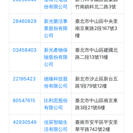
份有限公司
竹南鎮科北二路3號
28460829
新光樂活事
臺北市中山區中央里
業股份有限
南京東路2段167號3
公司
樓
03458403
新光產物保
臺北市中山區建國北
險股份有限
路二段13號11樓
公司
22195423
德臻科技股
新北市汐止區新台五
份有限公司
路1段79號12樓
80547615
比利思股份
臺北市中山區南京東
有限公司
路3段21號6樓
42930549
佳宸智能生
臺南市安平區平安里
活有限公司
華平路742號2樓