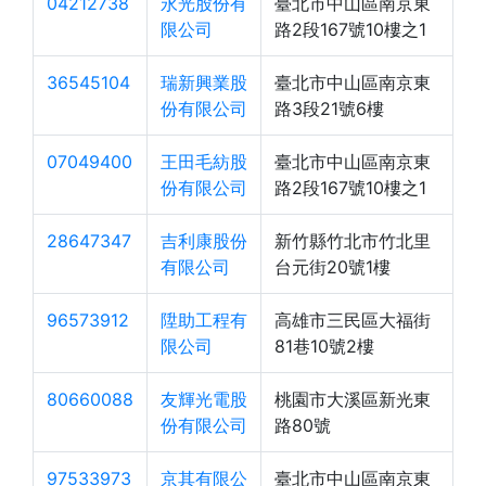
04212738
永光股份有
臺北市中山區南京東
限公司
路2段167號10樓之1
36545104
瑞新興業股
臺北市中山區南京東
份有限公司
路3段21號6樓
07049400
王田毛紡股
臺北市中山區南京東
份有限公司
路2段167號10樓之1
28647347
吉利康股份
新竹縣竹北市竹北里
有限公司
台元街20號1樓
96573912
陞助工程有
高雄市三民區大福街
限公司
81巷10號2樓
80660088
友輝光電股
桃園市大溪區新光東
份有限公司
路80號
97533973
京其有限公
臺北市中山區南京東