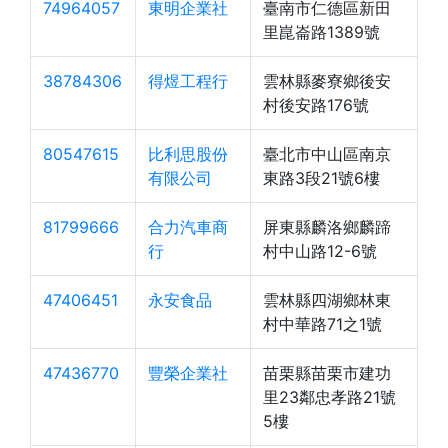
74964057
東明企業社
臺南市仁德區新田
里崑崙路1389號
38784306
得煜工程行
雲林縣麥寮鄉後安
村後安路176號
80547615
比利思股份
臺北市中山區南京
有限公司
東路3段21號6樓
81799666
合力汽車商
屏東縣麟洛鄉麟蹄
行
村中山路12-6號
47406451
永安食品
雲林縣四湖鄉林東
村中華路71之1號
47436770
豐榮企業社
苗栗縣苗栗市建功
里23鄰忠孝路21號
5樓