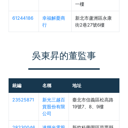
一樓
61244186
幸福解憂商
新北市蘆洲區永康
行
街2巷27號6樓
吳東昇的董監事
統編
名稱
地址
23525871
新光三越百
臺北市信義區松高路
貨股份有限
19號7、8、9樓
公司
28230046
達輝光電股
新竹科學園區苗栗縣