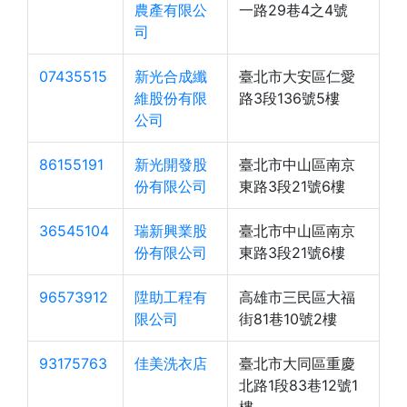
農產有限公
一路29巷4之4號
司
07435515
新光合成纖
臺北市大安區仁愛
維股份有限
路3段136號5樓
公司
86155191
新光開發股
臺北市中山區南京
份有限公司
東路3段21號6樓
36545104
瑞新興業股
臺北市中山區南京
份有限公司
東路3段21號6樓
96573912
陞助工程有
高雄市三民區大福
限公司
街81巷10號2樓
93175763
佳美洗衣店
臺北市大同區重慶
北路1段83巷12號1