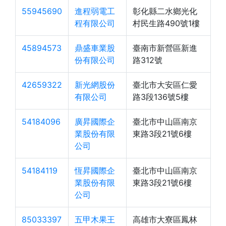
55945690
進程弱電工
彰化縣二水鄉光化
程有限公司
村民生路490號1樓
45894573
鼎盛車業股
臺南市新營區新進
份有限公司
路312號
42659322
新光網股份
臺北市大安區仁愛
有限公司
路3段136號5樓
54184096
廣昇國際企
臺北市中山區南京
業股份有限
東路3段21號6樓
公司
54184119
恆昇國際企
臺北市中山區南京
業股份有限
東路3段21號6樓
公司
85033397
五甲木果王
高雄市大寮區鳳林