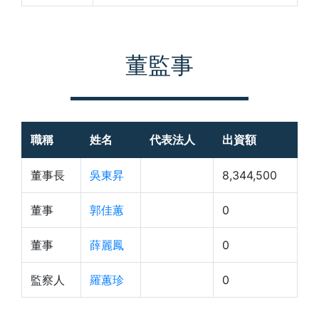
董監事
職稱
姓名
代表法人
出資額
董事長
吳東昇
8,344,500
董事
郭佳蕙
0
董事
薛麗鳳
0
監察人
羅蕙珍
0